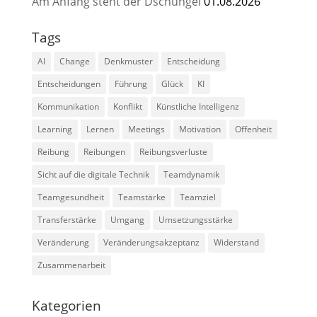
Am Anfang steht der Dschungel
01.08.2026
Tags
AI
Change
Denkmuster
Entscheidung
Entscheidungen
Führung
Glück
KI
Kommunikation
Konflikt
Künstliche Intelligenz
Learning
Lernen
Meetings
Motivation
Offenheit
Reibung
Reibungen
Reibungsverluste
Sicht auf die digitale Technik
Teamdynamik
Teamgesundheit
Teamstärke
Teamziel
Transferstärke
Umgang
Umsetzungsstärke
Veränderung
Veränderungsakzeptanz
Widerstand
Zusammenarbeit
Kategorien